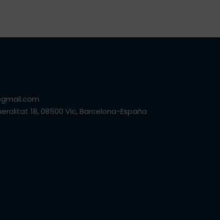
n
p
p
@gmail.com
neralitat 18, 08500 Vic, Barcelona-España