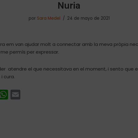
Nuria
por
Sara Medel
24 de mayo de 2021
ara em van ajudar molt a connectar amb la meva pròpia nec
-me permís per expressar.
der atendre el que necessitava en el moment, i sento que 
i cura.
i
W
E
n
h
m
k
a
ai
e
ts
l
I
A