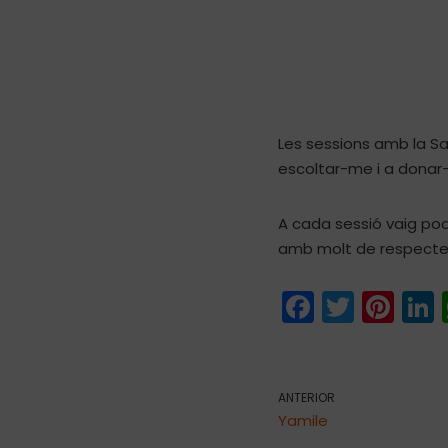
Les sessions amb la S
escoltar-me i a donar
A cada sessió vaig po
amb molt de respecte 
F
T
Pi
L
a
w
nt
c
itt
er
e
er
e
ANTERIOR
Yamile
b
st
d