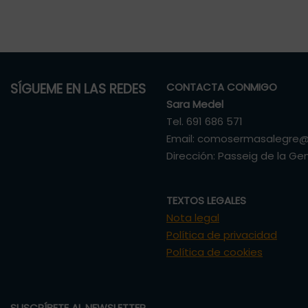
o
o
k
SÍGUEME EN LAS REDES
CONTACTA CONMIGO
Sara Medel
Tel. 691 686 571
Email: comosermasalegre
Dirección: Passeig de la Ge
TEXTOS LEGALES
Nota legal
Política de privacidad
Política de cookies
SUSCRÍBETE AL NEWSLETTER