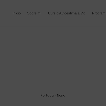
Inicio
Sobre mí
Curs d’Autoestima a Vic
Progra
Portada
»
Nuria